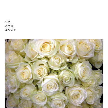
12
AVR
2019